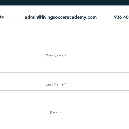
tx
admin@livingsocceracademy.com
936 40
First Name
Last Name
Email