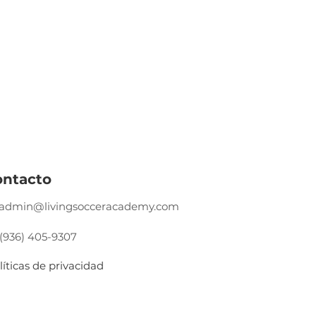
ontacto
admin@livingsocceracademy.com
 (936) 405-9307
líticas de privacidad