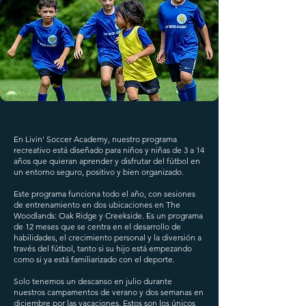
En Livin' Soccer Academy, nuestro programa
recreativo está diseñado para niños y niñas de 3 a 14
años que quieran aprender y disfrutar del fútbol en
un entorno seguro, positivo y bien organizado.
Este programa funciona todo el año, con sesiones
de entrenamiento en dos ubicaciones en The
Woodlands: Oak Ridge y Creekside. Es un programa
de 12 meses que se centra en el desarrollo de
habilidades, el crecimiento personal y la diversión a
través del fútbol, tanto si su hijo está empezando
como si ya está familiarizado con el deporte.
Solo tenemos un descanso en julio durante
nuestros campamentos de verano y dos semanas en
diciembre por las vacaciones. Estos son los únicos