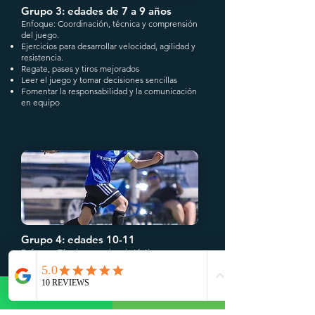
Grupo 3: edades de 7 a 9 años
Enfoque: Coordinación, técnica y comprensión
del juego.
Ejercicios para desarrollar velocidad, agilidad y
resistencia.
Regate, pases y tiros mejorados
Leer el juego y tomar decisiones sencillas
Fomentar la responsabilidad y la comunicación
en equipo
Grupo 4: edades 10-11
Enfoque: Técnica, conciencia táctica y
confianza.
Ejercicios de alta energía
para desarrollar
resistencia y fuerza.
Precisión en el pase, control del balón bajo
presión.